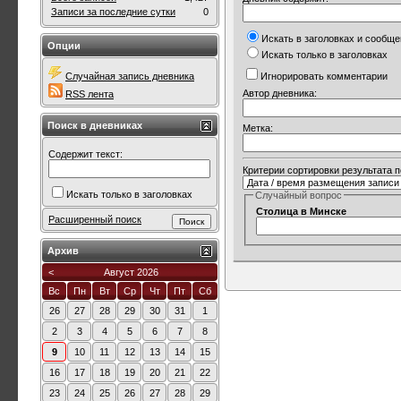
Записи за последние сутки
0
Искать в заголовках и сообщ
Опции
Искать только в заголовках
Случайная запись дневника
Игнорировать комментарии
Автор дневника:
RSS лента
Поиск в дневниках
Метка:
Содержит текст:
Критерии сортировки результата 
Искать только в заголовках
Случайный вопрос
Столица в Минске
Расширенный поиск
Архив
<
Август 2026
Вс
Пн
Вт
Ср
Чт
Пт
Сб
26
27
28
29
30
31
1
2
3
4
5
6
7
8
9
10
11
12
13
14
15
16
17
18
19
20
21
22
23
24
25
26
27
28
29