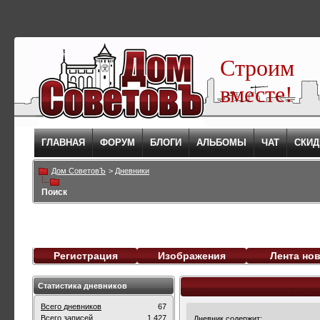
Строим
вместе!
ГЛАВНАЯ
ФОРУМ
БЛОГИ
АЛЬБОМЫ
ЧАТ
СКИД
Дом СоветовЪ
>
Дневники
Поиск
Регистрация
Изображения
Лента но
Статистика дневников
Всего дневников
67
Всего записей
1,427
Дневник содержит: