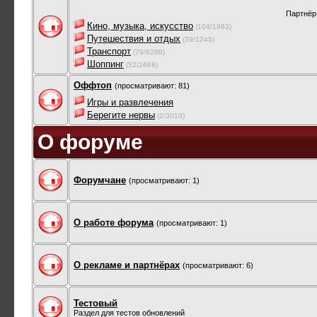
Партнёр
Кино, музыка, искусство
(104/1963)
Путешествия и отдых
(39/1245)
Транспорт
(79/8288)
Шоппинг
(52/2668)
Оффтоп
(просматривают: 81)
Игры и развлечения
Берегите нервы
(2/3010)
О форуме
Форумчане
(просматривают: 1)
О работе форума
(просматривают: 1)
О рекламе и партнёрах
(просматривают: 6)
Тестовый
Раздел для тестов обновлений