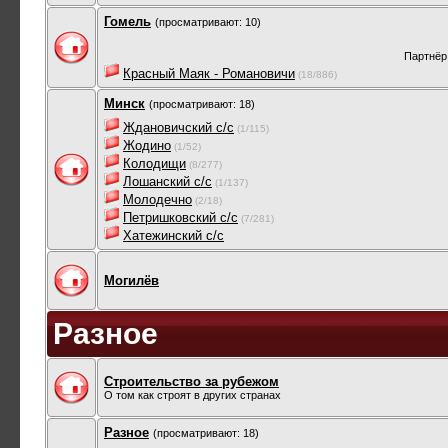
Гомель
(просматривают: 10)
Партнёр
Красный Маяк - Романовичи
(18/886)
Минск
(просматривают: 18)
Ждановичский с/с
(1/115)
Жодино
(1/52)
Колодищи
(8/277)
Лошанский с/с
(1/137)
Молодечно
(2/18)
Петришковский с/с
(7/281)
Хатежинский с/с
Могилёв
Разное
Строительство за рубежом
О том как строят в других странах
Разное
(просматривают: 18)