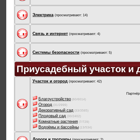
Электрика
(просматривают: 14)
Связь и интернет
(просматривают: 4)
Системы безопасности
(просматривают: 5)
Приусадебный участок и 
Участок и огород
(просматривают: 42)
Партнёр
Благоустройство
(60/6014)
Огород
(31/2999)
Декоративный сад
(33/3585)
Плодовый сад
(30/2402)
Комнатные растения
(7/729)
Водоёмы и бассейны
(13/534)
Дороги и тротуары
(просматривают: 2)