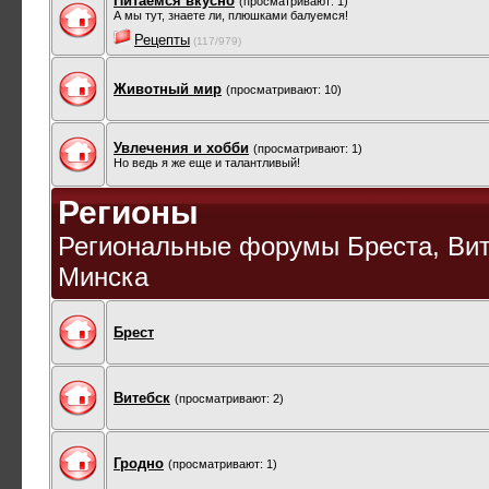
Питаемся вкусно
(просматривают: 1)
А мы тут, знаете ли, плюшками балуемся!
Рецепты
(117/979)
Животный мир
(просматривают: 10)
Увлечения и хобби
(просматривают: 1)
Но ведь я же еще и талантливый!
Регионы
Региональные форумы Бреста, Вите
Минска
Брест
Витебск
(просматривают: 2)
Гродно
(просматривают: 1)