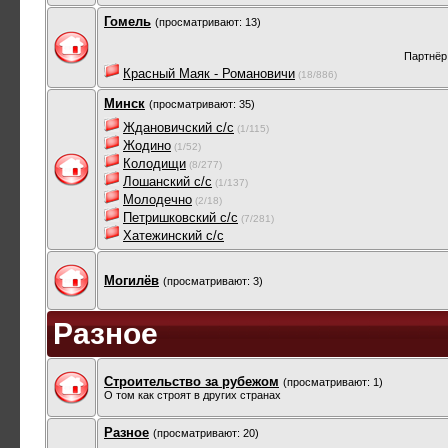
Гомель
(просматривают: 13)
Партнёр
Красный Маяк - Романовичи
(18/886)
Минск
(просматривают: 35)
Ждановичский с/с
(1/115)
Жодино
(1/52)
Колодищи
(8/277)
Лошанский с/с
(1/137)
Молодечно
(2/18)
Петришковский с/с
(7/281)
Хатежинский с/с
Могилёв
(просматривают: 3)
Разное
Строительство за рубежом
(просматривают: 1)
О том как строят в других странах
Разное
(просматривают: 20)