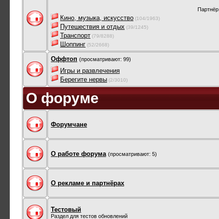
Партнёр
Кино, музыка, искусство
(104/1963)
Путешествия и отдых
(39/1245)
Транспорт
(79/8288)
Шоппинг
(52/2668)
Оффтоп
(просматривают: 99)
Игры и развлечения
Берегите нервы
(2/3010)
О форуме
Форумчане
О работе форума
(просматривают: 5)
О рекламе и партнёрах
Тестовый
Раздел для тестов обновлений