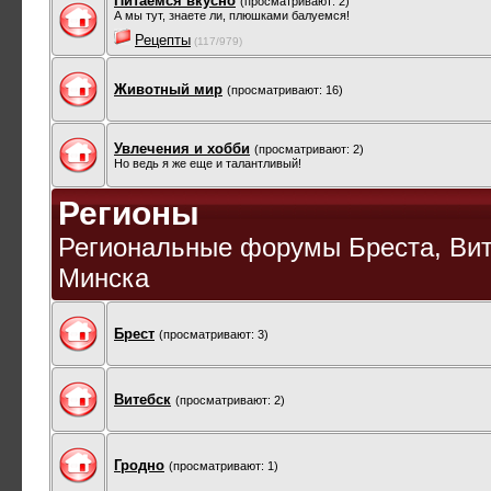
Питаемся вкусно
(просматривают: 2)
А мы тут, знаете ли, плюшками балуемся!
Рецепты
(117/979)
Животный мир
(просматривают: 16)
Увлечения и хобби
(просматривают: 2)
Но ведь я же еще и талантливый!
Регионы
Региональные форумы Бреста, Вите
Минска
Брест
(просматривают: 3)
Витебск
(просматривают: 2)
Гродно
(просматривают: 1)