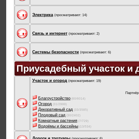
Электрика
(просматривают: 14)
Связь и интернет
(просматривают: 2)
Системы безопасности
(просматривают: 6)
Приусадебный участок и 
Участок и огород
(просматривают: 19)
Партнёр
Благоустройство
(60/6014)
Огород
(31/2999)
Декоративный сад
(33/3585)
Плодовый сад
(30/2402)
Комнатные растения
(7/729)
Водоёмы и бассейны
(13/534)
Дороги и тротуары
(просматривают: 6)