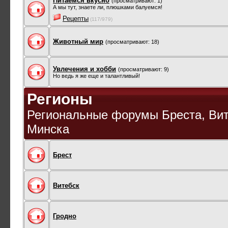
Питаемся вкусно
(просматривают: 1)
А мы тут, знаете ли, плюшками балуемся!
Рецепты
(117/979)
Животный мир
(просматривают: 18)
Увлечения и хобби
(просматривают: 9)
Но ведь я же еще и талантливый!
Регионы
Региональные форумы Бреста, Вите
Минска
Брест
Витебск
Гродно