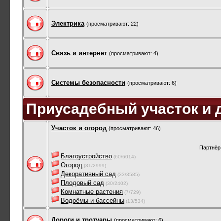
Электрика
(просматривают: 22)
Связь и интернет
(просматривают: 4)
Системы безопасности
(просматривают: 6)
Приусадебный участок и 
Участок и огород
(просматривают: 46)
Партнёр
Благоустройство
(60/6014)
Огород
(31/2999)
Декоративный сад
(33/3585)
Плодовый сад
(30/2402)
Комнатные растения
(7/729)
Водоёмы и бассейны
(13/534)
Дороги и тротуары
(просматривают: 6)