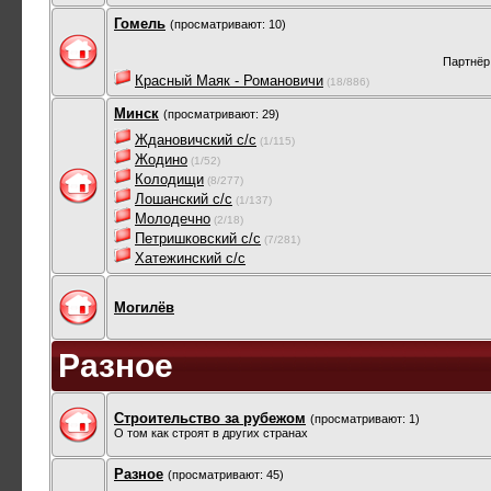
Гомель
(просматривают: 10)
Партнёр
Красный Маяк - Романовичи
(18/886)
Минск
(просматривают: 29)
Ждановичский с/с
(1/115)
Жодино
(1/52)
Колодищи
(8/277)
Лошанский с/с
(1/137)
Молодечно
(2/18)
Петришковский с/с
(7/281)
Хатежинский с/с
Могилёв
Разное
Строительство за рубежом
(просматривают: 1)
О том как строят в других странах
Разное
(просматривают: 45)