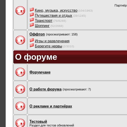
Партнёр
Кино, музыка, искусство
(104/1963)
Путешествия и отдых
(39/1245)
Транспорт
(79/8288)
Шоппинг
(52/2668)
Оффтоп
(просматривают: 158)
Игры и развлечения
Берегите нервы
(2/3010)
О форуме
Форумчане
О работе форума
(просматривают: 7)
О рекламе и партнёрах
Тестовый
Раздел для тестов обновлений