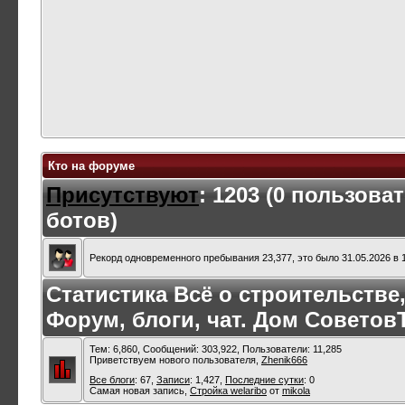
Кто на форуме
Присутствуют
: 1203 (0 пользова
ботов)
Рекорд одновременного пребывания 23,377, это было 31.05.2026 в 1
Статистика Всё о строительстве
Форум, блоги, чат. Дом Советов
Тем: 6,860, Сообщений: 303,922, Пользователи: 11,285
Приветствуем нового пользователя,
Zhenik666
Все блоги
: 67,
Записи
: 1,427,
Последние сутки
: 0
Самая новая запись,
Стройка welaribo
от
mikola