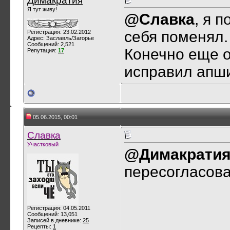
Димакратия
Я тут живу!
@Славка
, я 
себя поменял.
Регистрация: 23.02.2012
Адрес: Заславль/Загорье
Сообщений: 2,521
Конечно еще о
Репутация:
17
исправил апш
05.06.2015, 00:01
Славка
Участковый
@Димакрати
пересогласов
Регистрация: 04.05.2011
Сообщений: 13,051
Записей в дневнике:
25
Рецепты:
1