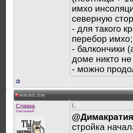
имхо инсоляци
северную сторо
- для такого к
перебор имхо;
- балкончики (
доме никто не
- можно продол
04.06.2015, 23:56
Славка
Участковый
@Димакрати
стройка начал