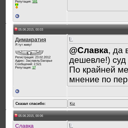
Репутация:
101
05.06.2015, 00:03
Димакратия
Я тут живу!
@Славка
, да
дешевле!) суд
Регистрация: 23.02.2012
Адрес: Заславль/Загорье
Сообщений: 2,521
По крайней м
Репутация:
17
мнение по пер
Сказал cпасибо:
Kiz
05.06.2015, 00:06
Славка