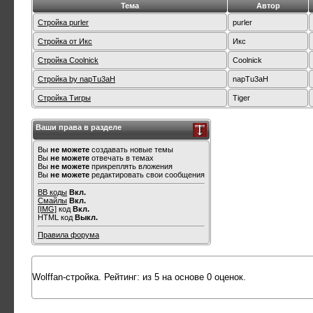
Тема
Автор
Стройка purler
purler
Стройка от Икс
Икс
Стройка Coolnick
Coolnick
Стройка by napTu3aH
napTu3aH
Стройка Тигры
Tiger
Ваши права в разделе
Вы
не можете
создавать новые темы
Вы
не можете
отвечать в темах
Вы
не можете
прикреплять вложения
Вы
не можете
редактировать свои сообщения
BB коды
Вкл.
Смайлы
Вкл.
[IMG]
код
Вкл.
HTML код
Выкл.
Правила форума
Wolffan-стройка.
Рейтинг:
из
5
на основе
0
оценок.