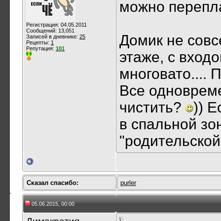
можно перепла
Регистрация: 04.05.2011
Сообщений: 13,051
Домик не совс
Записей в дневнике:
25
Рецепты:
1
Репутация:
101
этаже, с вход
многовато.... 
Все одноврем
чистить?
)) 
в спальной зон
"родительской
Сказал cпасибо:
purler
05.06.2015, 00:00