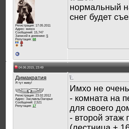
нормальный н
снег будет съе
Регистрация: 17.05.2011
Адрес: минск
Сообщений: 15,747
Записей в дневнике:
5
Репутация:
68
04.06.2015, 23:49
Димакратия
Я тут живу!
Имхо не очень
- комната на п
Регистрация: 23.02.2012
Адрес: Заславль/Загорье
Сообщений: 2,521
для своего до
Репутация:
17
- второй этаж
(лестница + 1