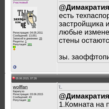
Участковый
@Димакрати
есть техпаспор
застройщика и
любые измене
Регистрация: 04.05.2011
Сообщений: 13,051
стены остаютс
Записей в дневнике:
25
Рецепты:
1
Репутация:
101
зы. заоффтоп
05.06.2015, 07:26
wolffan
Карапузо
@Димакрати
Регистрация: 03.06.2015
Сообщений: 43
Репутация:
10
1.Комната на 