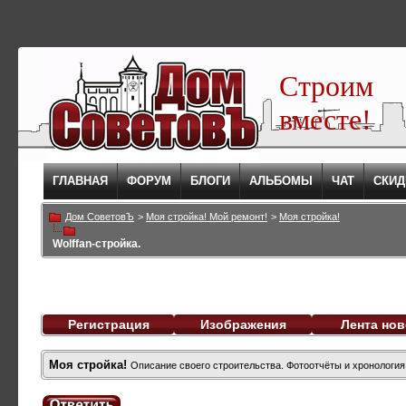
Строим
вместе!
ГЛАВНАЯ
ФОРУМ
БЛОГИ
АЛЬБОМЫ
ЧАТ
СКИД
Дом СоветовЪ
>
Моя стройка! Мой ремонт!
>
Моя стройка!
Wolffan-стройка.
Регистрация
Изображения
Лента нов
Моя стройка!
Описание своего строительства. Фотоотчёты и хронология