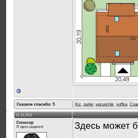
Сказали спасибо: 5
Kiz
,
purler
,
vezunchik
,
voffka
,
Сла
21.12.2012
Спонсор
Здесь может б
Я здесь родился!