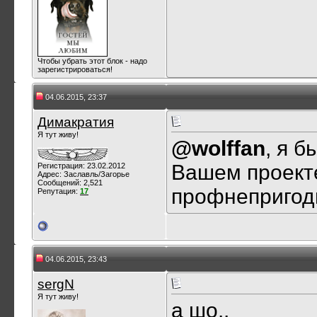
Чтобы убрать этот блок - надо
зарегистрироваться!
04.06.2015, 23:37
Димакратия
Я тут живу!
@wolffan
, я б
Вашем проект
Регистрация: 23.02.2012
Адрес: Заславль/Загорье
Сообщений: 2,521
профнеприго
Репутация:
17
04.06.2015, 23:43
sergN
Я тут живу!
а шо..