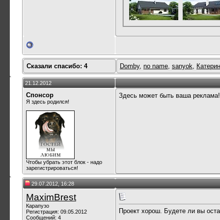
Сказали спасибо: 4
Domby
,
no name
,
sanyok
,
Катери
21.12.2012
Спонсор
Здесь может быть ваша реклама!
Я здесь родился!
Чтобы убрать этот блок - надо
зарегистрироваться!
29.07.2012, 16:28
MaximBrest
Карапузо
Проект хорош. Будете ли вы ост
Регистрация: 09.05.2012
Сообщений: 4