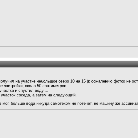
получил на участке небольшое озеро 10 на 15 (к сожалению фоток не ост
не застройки, около 50 сантиметров.
частка и спустил воду....
 участок соседа, а затем на следующий.
не мог, больше вода никуда самотеком не потечет. не машину же ассиниз