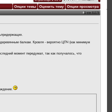
Опции темы
Оценить тему
Опции просмотра
#
1
или 91578
тьпридержащих.
 деревянным балкам. Кровля - вероятно ЦПЧ (как минимум
оследний момент передумал, так как получалось, что
аждение.