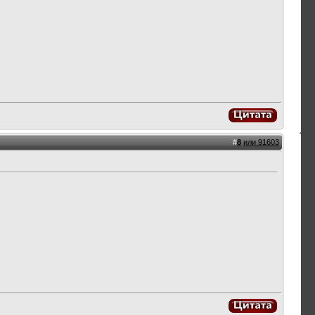
#
8
или 91603