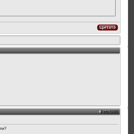
#
2
или 91580
али?