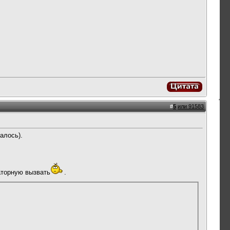
#
5
или 91583
алось).
аторную вызвать
.