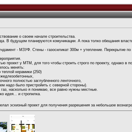
ствование о своем начале строительства.
рода. В будущем планируются комуникации. А пока толко обещания влас
ундамент - МЗУФ. Стены - газосиликат 300м + утепление. Перекрытие по
ероприятия.
ью проект у MTM, для того чтобы строить строго по проекту, однако в п
илось менять:
о теплой керамики (250)
о жедлезобетонных,
очного полностью заглубленного ленточного,
аем надо было пристройить с северной стороны).
 газ, насколько я понимаю, все равно нужны местные.
о идея... и стропилка.
елал эскизный проект для получения разрешения за небольшое вознагр