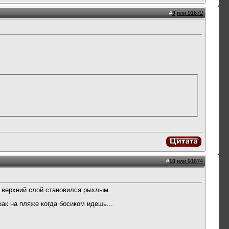
#
9
или 91672
#
10
или 91674
и верхний слой становился рыхлым.
ак на пляже когда босиком идешь...