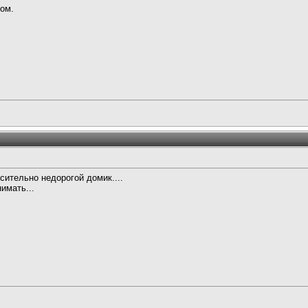
дом.
сительно недорогой домик....
имать...