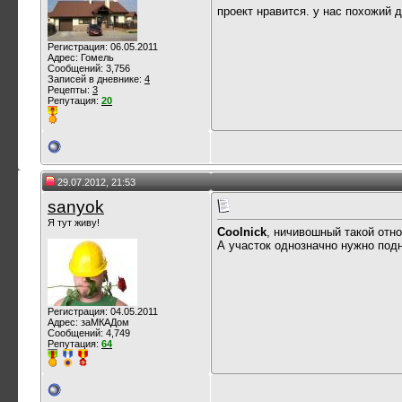
проект нравится. у нас похожий 
Регистрация: 06.05.2011
Адрес: Гомель
Сообщений: 3,756
Записей в дневнике:
4
Рецепты:
3
Репутация:
20
29.07.2012, 21:53
sanyok
Я тут живу!
Coolnick
, ничивошный такой отно
А участок однозначно нужно подн
Регистрация: 04.05.2011
Адрес: заМКАДом
Сообщений: 4,749
Репутация:
64