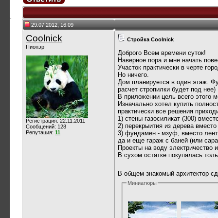
29.07.2012, 16:09
Coolnick
Стройка Coolnick
Пионэр
Доброго Всем времени суток!
Наверное пора и мне начать пове
Участок практически в черте го
Но ничего.
Дом планируется в один этаж. Ф
расчет стропилки будет под нее)
В приложении цель всего этого м
Изначально хотел купить полност
практически все решения приход
1) стены газосиликат (300) вмест
Регистрация: 22.11.2011
2) перекрыития из дерева вмест
Сообщений: 128
Репутация:
11
3) фундамен - мзуф, вместо лент
да и еще гараж с баней (или сар
Проекты на воду электричество и
В сухом остатке покупалась тольк
В общем знакомый архитектор сд
Миниатюры