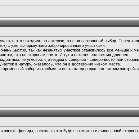
участок это походило на лотерею, а не на осознанный выбор. Перед тол
еток) с уже вычеркнутыми забронированными участками.
чень быстро, так как незанятых участков становилось все меньше и ме
асток, это по сторонам света. И тут я остался полностью доволен.
вадратный, не угловой. с въездом с северной - северо-восточной сторон
часток в натуру, оказалось, что он в достаточно низком месте.
н временный забор из горбыля и снята плодородка под пятном застройки
охранить фасады, насколько это будет возможно с финансовой стороны