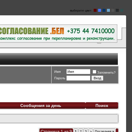
выберите цвет:
Имя
Запомнить?
Пароль
Сообщения за день
Поиск
Страница 1 из 9
1
2
3
>
Последняя
»