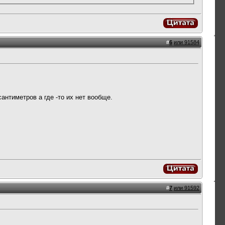
#
6
или 91584
антиметров а где -то их нет вообще.
#
7
или 91592