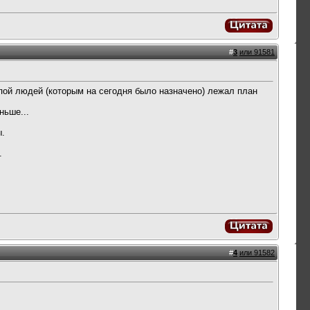
#
3
или 91581
пой людей (которым на сегодня было назначено) лежал план
ньше...
ы.
.
#
4
или 91582
.