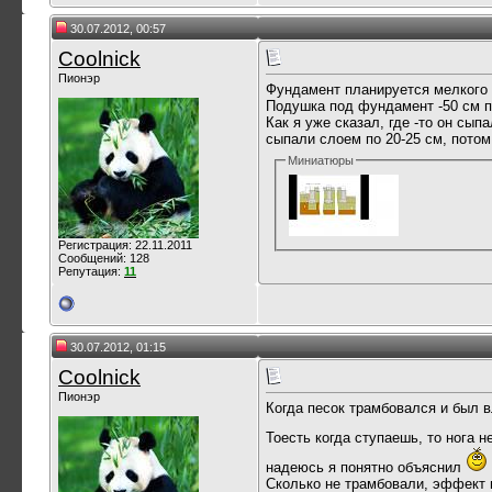
30.07.2012, 00:57
Coolnick
Пионэр
Фундамент планируется мелкого 
Подушка под фундамент -50 см п
Как я уже сказал, где -то он сып
сыпали слоем по 20-25 см, пото
Миниатюры
Регистрация: 22.11.2011
Сообщений: 128
Репутация:
11
30.07.2012, 01:15
Coolnick
Пионэр
Когда песок трамбовался и был в
Тоесть когда ступаешь, то нога н
надеюсь я понятно объяснил
Сколько не трамбовали, эффект в