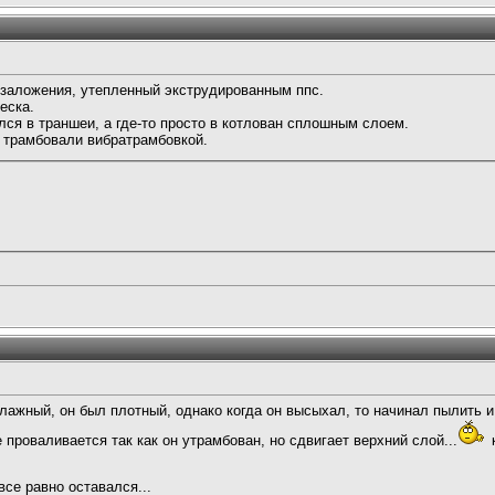
заложения, утепленный экструдированным ппс.
еска.
ался в траншеи, а где-то просто в котлован сплошным слоем.
м трамбовали вибратрамбовкой.
лажный, он был плотный, однако когда он высыхал, то начинал пылить 
е проваливается так как он утрамбован, но сдвигает верхний слой...
к
се равно оставался...