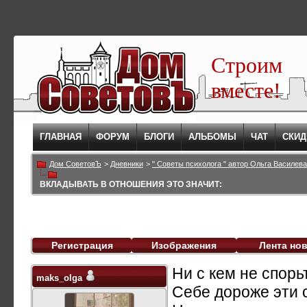
Строим
вместе!
ГЛАВНАЯ
ФОРУМ
БЛОГИ
АЛЬБОМЫ
ЧАТ
СКИД
Дом СоветовЪ
>
Дневники
>
" Советы психолога " автор Ольга Василева
ВКЛАДЫВАТЬ В ОТНОШЕНИЯ ЭТО ЗНАЧИТ:
Регистрация
Изображения
Лента но
Ни с кем не спорь
maks_olga
Себе дороже эти