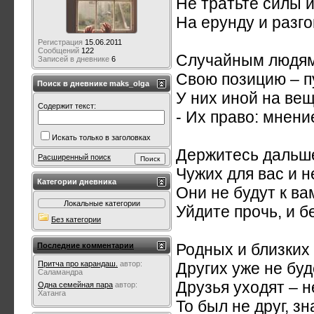
Не тратьте силы и
На ерунду и разг
Регистрация
15.06.2011
Сообщений
122
Случайным людям
Записей в дневнике
6
Свою позицию – п
Поиск в дневнике maks_olga
У них иной на вещ
Содержит текст:
- Их право: мнение
Искать только в заголовках
Держитесь дальш
Расширенный поиск
Чужих для вас и 
Категории дневника
Они не будут к ва
Локальные категории
Уйдите прочь, и б
Без категории
Родных и близких 
Последние комментарии
Притча про карандаш.
автор:
Других уже не буд
Саламандра
Друзья уходят – н
Одна семейная пара
автор:
Хатанга
То был не друг, з