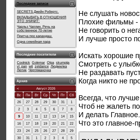
Последние записи
Не слушать новос
SECRETS Джейн Робертс.
ВКЛАДЫВАТЬ В ОТНОШЕНИЯ
Плохие фильмы - 
ЭТО ЗНАЧИТ:
Чарльз Чаплин. Речь на
Не говорить о нег
собственное 70-летие
Притча про карандаш.
И лучше просто п
Одна семейная пара
Искать хорошие п
Последние посетители
Смотреть с улыбк
Coolnick
Golemar
Olga
skumpija
vl_pan
wit
zetdance
Людмилка
Лютик
Чертяжаночка
Не раздавать пус
Когда никто не пр
Архив
<
Август 2026
Вс
Пн
Вт
Ср
Чт
Пт
Сб
Всегда, что лучше
26
27
28
29
30
31
1
Чтоб не жалеть п
2
3
4
5
6
7
8
И делать Главное.
9
10
11
12
13
14
15
Что это главное-п
16
17
18
19
20
21
22
23
24
25
26
27
28
29
30
31
1
2
3
4
5