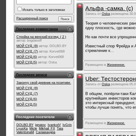
Альфа -самка. (с)
Искать только в заголовках
Запись от
Oska
размещена 30.09
Расширенный поиск
Теория о человеческих ран
одну плоскость, где можно
Последние комментарии
Но как почти все упрощенн
Стройка на женский взгляд. ( 2 )
автор:
bogdanoff
Известный спор Фрейда и 
МОЙ СУД. (8)
автор:
DOLBO.BY
стремление к...
МОЙ СУД. (7)
автор:
Korvet068
МОЙ СУД.(6)
автор:
Korvet068
МОЙ СУД.(5)
автор:
Oska
Размещено в
Жизненное.
Последние записи
Uber: Тестостерон
Закончу свой дневник на позитиве.
Запись от
Oska
размещена 05.07
МОЙ СУД. (8)
В общем, попёрли-таки Ка
МОЙ СУД. (7)
крупнейших инвесторов ком
МОЙ СУД.(6)
это интересный прецедент,
МОЙ СУД.(5)
чтобы лучше понять, что ег
Последние посетители
Размещено в
Жизненное.
DOLBO.BY
ignatov
IvankoIV
IvGrin
LyusKa
Micle
Mikhail_FX
Tata
ValentsinaM
Саламандра