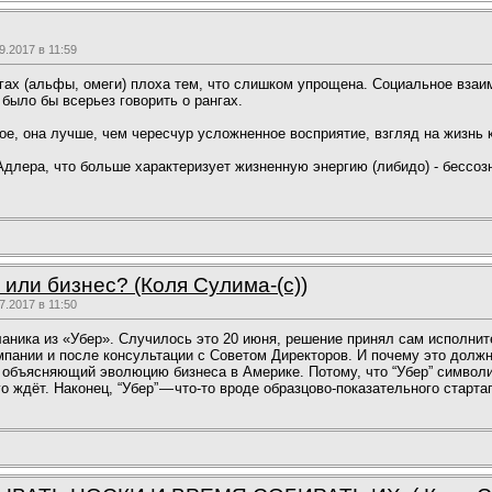
.2017 в 11:59
гах (альфы, омеги) плоха тем, что слишком упрощена. Социальное взаи
 было бы всерьез говорить о рангах.
ое, она лучше, чем чересчур усложненное восприятие, взгляд на жизнь 
Адлера, что больше характеризует жизненную энергию (либидо) - бессо
 или бизнес? (Коля Сулима-(c))
.2017 в 11:50
ланика из «Убер». Случилось это 20 июня, решение принял сам исполни
пании и после консультации с Советом Директоров. И почему это должн
 объясняющий эволюцию бизнеса в Америке. Потому, что “Убер” символи
о ждёт. Наконец, “Убер” — что-то вроде образцово-показательного стартап