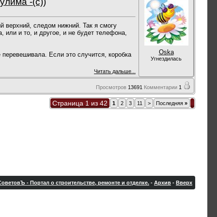
има -(с))
й верхний, следом нижний. Так я смогу
 или и то, и другое, и не будет телефона,
Oska
е перевешивала. Если это случится, коробка
Угнездилась
Читать дальше...
Просмотров
13691
Комментарии
1
Страница 1 из 42
1
2
3
11
>
Последняя
»
оветовЪ - Портал о строительстве, ремонте и отделке.
-
Архив
-
Вверх