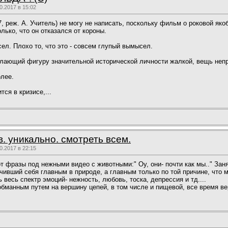
.2017 в 15:02
 реж. А. Учитель) не могу не написать, поскольку фильм о роковой яко
лько, что он отказался от короны.
сел. Плохо то, что это - совсем глупый вымысел.
лающий фигуру значительной исторической личности жалкой, вещь неп
олее.
ся в кризисе,...
. уникально. смотреть всем.
.2017 в 22:15
т фразы под нежными видео с животными:" Оу, они- почти как мы.." Заня
чивший себя главным в природе, а главным только по той причине, что м
 весь спектр эмоций- нежность, любовь, тоска, депрессия и тд....
бманным путем на вершину цепей, в том числе и пищевой, все время ве