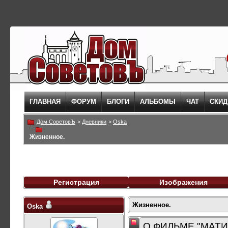
ГЛАВНАЯ
ФОРУМ
БЛОГИ
АЛЬБОМЫ
ЧАТ
СКИД
Дом СоветовЪ
>
Дневники
>
Oska
Жизненное.
Регистрация
Изображения
Жизненное.
Oska
О ФИЛЬМЕ "МАТИЛ