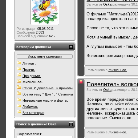
Запись от
Oska
размещена 30.10
О фильме "Матильда"(2017,
наследника престола насто
Плохо не то, что это вымы
Регистрация
05.05.2011
Сообщений
2,583
Записей в дневнике
625
Хотя и умный вымысел, де
А глупый вымысел - тем б
Категории дневника
Возможно режиссер находит
Локальные категории
Личное .
Притчи.
Размещено в
Жизненное.
Про деньги.
Жизненное.
Повелитель волков
Стихи. И душевные , и прикольные. Всякие.
Запись от
Oska
размещена 20.10
Всё на тему " Дом " , " Семейны очаг " .
Все время передергивает о
Интересные мысли и факты.
Человек, по ошибке обозна
Любимое.
других живых существ есть
Человек, вскарабкавшись о
Без категории
положение. Смешно, на...
Поиск в дневнике Oska
Размещено в
Жизненное.
Содержит текст: