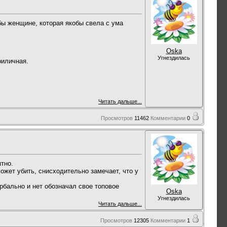
бы женщине, которая якобы свела с ума
Oska
Угнездилась
риличная.
Читать дальше...
Просмотров
11462
Комментарии
0
тно.
ожет убить, снисходительно замечает, что у
рбально и нет обозначал свое топовое
Oska
Угнездилась
Читать дальше...
Просмотров
12305
Комментарии
1