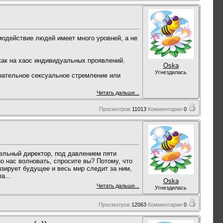
модействие людей имеет много уровней, а не
как на хаос индивидуальных проявлений.
Oska
Угнездилась
знательное сексуальное стремление или
Читать дальше...
Просмотров
11013
Комментарии
0
тельный директор, под давлением пяти
о нас волновать, спросите вы? Потому, что
зирует будущее и весь мир следит за ним,
а...
Oska
Читать дальше...
Угнездилась
Просмотров
12063
Комментарии
0