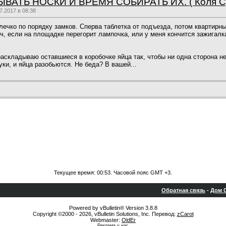
АТЬ НОСКИ И ВРЕМЯ СОБИРАТЬ ИХ. ( Коля Сул
.2017 в 08:38
ечко по порядку замков. Сперва таблетка от подъезда, потом квартирны
, если на площадке перегорит лампочка, или у меня кончится зажигалка,
раскладываю оставшиеся в коробочке яйца так, чтобы ни одна сторона н
уки, и яйца разобьются. Не беда? В вашей...
Текущее время:
00:53
. Часовой пояс GMT +3.
Обратная связь
-
Дом С
Powered by vBulletin® Version 3.8.8
Copyright ©2000 - 2026, vBulletin Solutions, Inc. Перевод:
zCarot
Webmaster:
OldEr
Реклама у нас