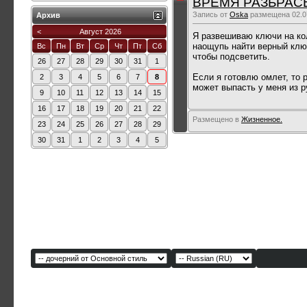
ВРЕМЯ РАЗБРАСЫВ
Запись от
Oska
размещена 02.07
Архив
<
Август 2026
Я развешиваю ключи на кол
наощупь найти верный ключ
Вс
Пн
Вт
Ср
Чт
Пт
Сб
чтобы подсветить.
26
27
28
29
30
31
1
Если я готовлю омлет, то 
2
3
4
5
6
7
8
может выпасть у меня из р
9
10
11
12
13
14
15
16
17
18
19
20
21
22
Размещено в
Жизненное.
23
24
25
26
27
28
29
30
31
1
2
3
4
5